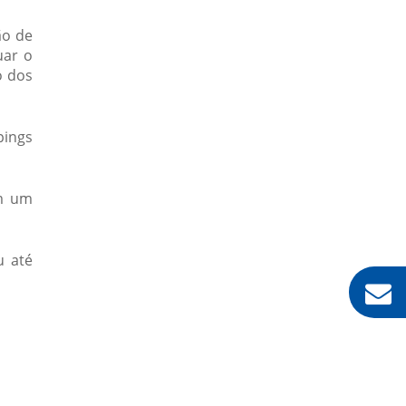
CARTÃO DE PROXIMIDADE RFID
ão de
CARTÃO MIFARE
uar o
o dos
CARTÃO RFID
CATRACA BIOMÉTRICA
CATRACA BIOMÉTRICA PARA ACADEMIA
pings
CATRACA COMANDA
CATRACA CONTROLE DE ACESSO
om um
CATRACA DISPENSADORA DE COMANDAS
CATRACA ELETRÔNICA
u até
CATRACA EXPEDIDORA
CATRACA EXPEDIDORA DE COMANDA
CATRACA MECÂNICA
CATRACA MECÂNICA COM CONTADOR
CATRACA PARA ACADEMIA COM BIOMETRIA