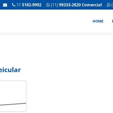
11
5182-9992
(11)
99333-2820 Comercial
(
HOME
eicular