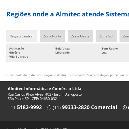
Regiões onde a Almitec atende Sistema
Região Central
Zona Norte
Zona Oeste
Zona Sul
Zon
Aclimação
Bela Vista
Bom Retiro
Glicério
Liberdade
Luz
Vila Buarque
O conteúdo do texto desta página é de direito reservado. Sua reprodução, parcial ou tot
Almitec Informática e Comércio Ltda
Rua Carlos Pinto Alves, 402 - Jardim Aeroporto
São Paulo-SP - CEP: 04630-032
5182-9992
99333-2820 Comercial
11
(11)