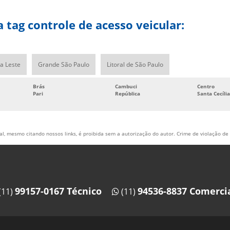
 tag controle de acesso veicular:
a Leste
Grande São Paulo
Litoral de São Paulo
Brás
Cambuci
Centro
Pari
República
Santa Cecília
al, mesmo citando nossos links, é proibida sem a autorização do autor. Crime de violação de 
99157-0167 Técnico
94536-8837 Comerci
(11)
(11)