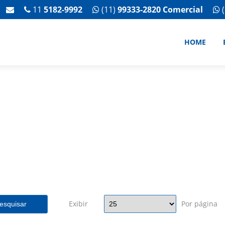
11
5182-9992
(11)
99333-2820 Comercial
(
HOME
Exibir
Por página
esquisar