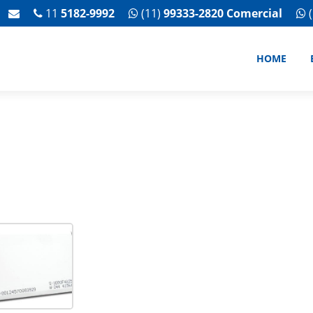
11
5182-9992
(11)
99333-2820 Comercial
(
HOME