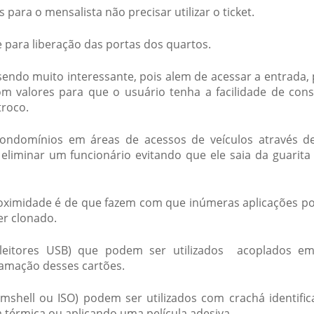
ara o mensalista não precisar utilizar o ticket.
e
para liberação das portas dos quartos.
endo muito interessante, pois alem de acessar a entrada,
 com valores para que o usuário tenha a facilidade de con
troco.
 condomínios em áreas de acessos de veículos através 
liminar um funcionário evitando que ele saia da guarita
oximidade
é de que fazem com que inúmeras aplicações 
er clonado.
(leitores USB) que podem ser utilizados acoplados 
ramação desses cartões.
shell ou ISO) podem ser utilizados com crachá identific
 térmica ou aplicando uma película adesiva.