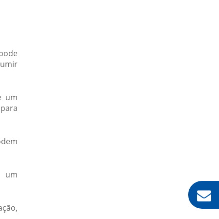
CARTÃO DE PROXIMIDADE RFID
CARTÃO MIFARE
CARTÃO RFID
 pode
CATRACA BIOMÉTRICA
sumir
CATRACA BIOMÉTRICA PARA ACADEMIA
CATRACA COMANDA
de um
CATRACA CONTROLE DE ACESSO
 para
CATRACA DISPENSADORA DE COMANDAS
CATRACA ELETRÔNICA
podem
CATRACA EXPEDIDORA
CATRACA EXPEDIDORA DE COMANDA
em um
CATRACA MECÂNICA
CATRACA MECÂNICA COM CONTADOR
ação,
CATRACA PARA ACADEMIA COM BIOMETRIA