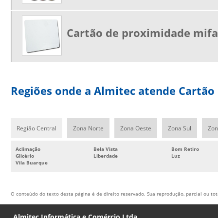
Cartão de proximidade mifa
Regiões onde a Almitec atende Cartão
Região Central
Zona Norte
Zona Oeste
Zona Sul
Zon
Aclimação
Bela Vista
Bom Retiro
Glicério
Liberdade
Luz
Vila Buarque
O conteúdo do texto desta página é de direito reservado. Sua reprodução, parcial ou tot
Almitec Informática e Comércio Ltda