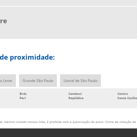
re
 de proximidade:
a Leste
Grande São Paulo
Litoral de São Paulo
Brás
Cambuci
Centro
Pari
República
Santa Cecília
al, mesmo citando nossos links, é proibida sem a autorização do autor. Crime de violação de 