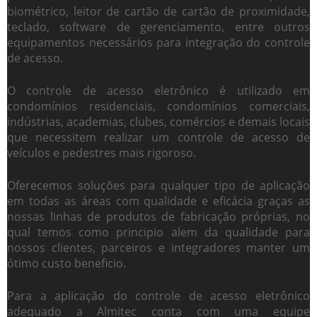
biométrico, leitor de cartão de cartão de proximidade,
teclado, software de gerenciamento, entre outros
equipamentos necessários para integração do controle
de acesso.
O
controle de acesso eletrônico
é utilizado em
condomínios residenciais, condomínios comerciais,
indústrias, academias, clubes, comércios e demais locais
que necessitem realizar um controle de acesso de
veículos e pedestres mais rigoroso.
Oferecemos soluções para qualquer tipo de aplicação
em todas as áreas com qualidade e eficácia graças as
nossas linhas de produtos de fabricação próprias, no
qual temos como principio alem da qualidade para
nossos clientes, parceiros e integradores manter um
ótimo custo beneficio.
Para a aplicação do
controle de acesso eletrônico
adequado a Almitec conta com uma equipe