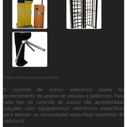
Clique nas imagens para ampliar
O
controle de acesso eletrônico
auxilia no
gerenciamento de acesso de veículos e pedestres. Para
cada tipo de controle de acesso são apresentadas
soluções com equipamentos eletrônicos específicos
para atender as necessidades especificas existentes de
cada local.