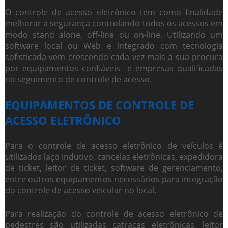
O
controle de acesso eletrônico
tem como finalidade
melhorar a segurança controlando todos os acessos em
modo stand alone, off-line ou on-line. Utilizando um
software local ou Web e integrado com tecnologia
sofisticada vem crescendo cada vez mais a sua procura
por equipamentos confiáveis e empresas qualificadas
no seguimento de controle de acesso.
EQUIPAMENTOS DE CONTROLE DE
ACESSO ELETRÔNICO
Para o
controle de acesso eletrônico
de veículos é
utilizados laço indutivo, cancelas eletrônicas, expedidora
de ticket, leitor de ticket, software de gerenciamento,
entre outros equipamentos necessários para integração
do controle de acesso veicular no local.
Para realização do
controle de acesso eletrônico
de
pedestres são utilizadas catracas eletrônicas, leitor