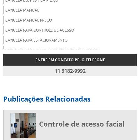
CANCELA ELETRÔNICA PREÇO
CANCELA MANUAL
CANCELA MANUAL PREÇO
CANCELA PARA CONTROLE DE ACESSO
CANCELA PARA ESTACIONAMENTO
CANCELAS AUTOMÁTICAS PARA ESTACIONAMENTOS
ENTRE EM CONTATO PELO TELEFONE
CARTÃO DE PROXIMIDADE
CARTÃO DE PROXIMIDADE MIFARE
11 5182-9992
CARTÃO DE PROXIMIDADE PREÇO
CARTÃO DE PROXIMIDADE RFID
Publicações Relacionadas
CARTÃO MIFARE
CARTÃO RFID
CATRACA BIOMÉTRICA
Controle de acesso facial
CATRACA BIOMÉTRICA PARA ACADEMIA