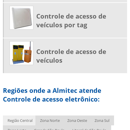
CATRACA COMANDA
CATRACA CONTROLE DE ACESSO
Controle de acesso de
CATRACA DISPENSADORA DE COMANDAS
veículos por tag
CATRACA ELETRÔNICA
CATRACA EXPEDIDORA
CATRACA EXPEDIDORA DE COMANDA
Controle de acesso de
CATRACA MECÂNICA
veículos
CATRACA MECÂNICA COM CONTADOR
CATRACA PARA ACADEMIA COM BIOMETRIA
CATRACA PORTARIA
Regiões onde a Almitec atende
CATRACA TIPO TORNIQUETE
Controle de acesso eletrônico:
CATRACA TORNIQUETE
CATRACAS DE ACESSO
Região Central
Zona Norte
Zona Oeste
Zona Sul
CONTROLE DE ACESSO