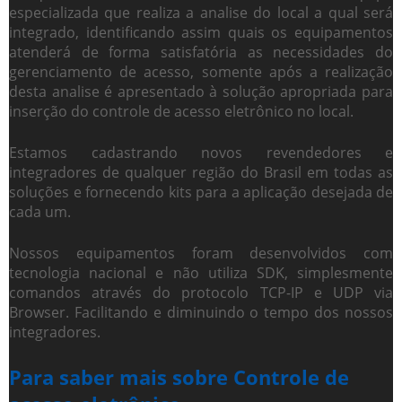
especializada que realiza a analise do local a qual será
integrado, identificando assim quais os equipamentos
atenderá de forma satisfatória as necessidades do
gerenciamento de acesso, somente após a realização
desta analise é apresentado à solução apropriada para
inserção do
controle de acesso eletrônico
no local.
Estamos cadastrando novos revendedores e
integradores de qualquer região do Brasil em todas as
soluções e fornecendo kits para a aplicação desejada de
cada um.
Nossos equipamentos foram desenvolvidos com
tecnologia nacional e não utiliza SDK, simplesmente
comandos através do protocolo TCP-IP e UDP via
Browser. Facilitando e diminuindo o tempo dos nossos
integradores.
Para saber mais sobre Controle de