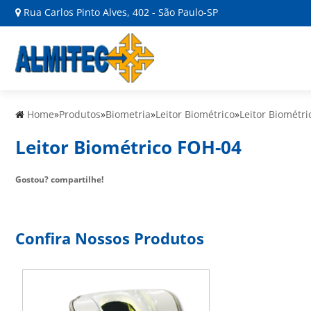
Rua Carlos Pinto Alves, 402 - São Paulo-SP
Home
»
Produtos
»
Biometria
»
Leitor Biométrico
»
Leitor Biométr
Leitor Biométrico FOH-04
Gostou? compartilhe!
Confira Nossos Produtos