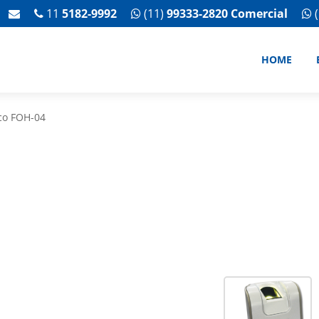
11
5182-9992
(11)
99333-2820 Comercial
(
HOME
ico FOH-04