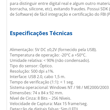
para distinguir entre digital real e algum outro materi
borracha, silicone, etc), evitando fraudes. Possui SDK
de Software) de fácil integração e certificação do FBI (P
Especificações Técnicas
Alimentação: 5V DC ±0,2V (fornecido pela USB).
Temperatura de operação: -20°C a +50°C.
Umidade relativa: < 90% (não condensado).
Tipo do sensor: Óptico.
Resolução: 500 dpi ±1%.
Interface: USB 2.0, cabo 1,5 m.
Tempo de verificação (1:1): < 1 seg.
Sistema operacional: Windows NT / 98 / ME2000/2003 /
Dimensões: 74 x 84 x 92 mm.
Nível de Cinza: 8 Bits – 256 Níveis.
Velocidade de Captura: Max 15 frame/seg.
Detecção de digitais falsas: Sim (LFD).