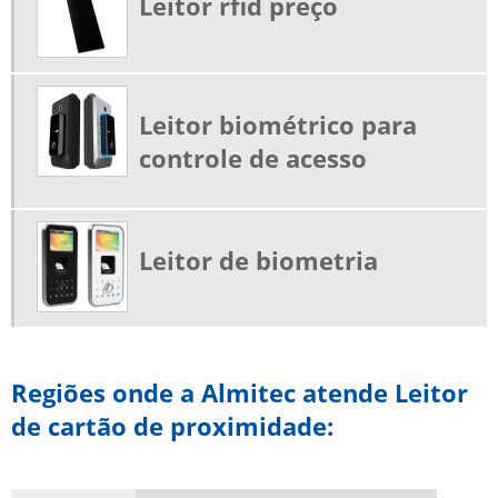
Leitor rfid preço
CATRACA BIOMÉTRICA PARA ACADEMIA
CATRACA COMANDA
CATRACA CONTROLE DE ACESSO
Leitor biométrico para
CATRACA DISPENSADORA DE COMANDAS
controle de acesso
CATRACA ELETRÔNICA
CATRACA EXPEDIDORA
CATRACA EXPEDIDORA DE COMANDA
Leitor de biometria
CATRACA MECÂNICA
CATRACA MECÂNICA COM CONTADOR
CATRACA PARA ACADEMIA COM BIOMETRIA
CATRACA PORTARIA
Regiões onde a Almitec atende Leitor
de cartão de proximidade:
CATRACA TIPO TORNIQUETE
CATRACA TORNIQUETE
CATRACAS DE ACESSO