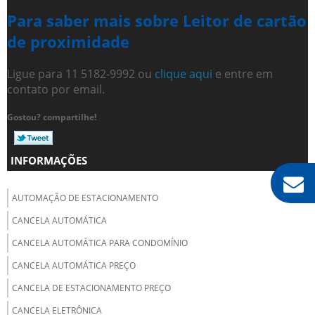
Para saber mais sobre Leitor de cartão
de proximidade
Ligue para
11 5182-9992
ou
clique aqui
e entre em
contato por email.
Gostou? compartilhe!
INFORMAÇÕES
AUTOMAÇÃO DE ESTACIONAMENTO
CANCELA AUTOMÁTICA
CANCELA AUTOMÁTICA PARA CONDOMÍNIO
CANCELA AUTOMÁTICA PREÇO
CANCELA DE ESTACIONAMENTO PREÇO
CANCELA ELETRÔNICA