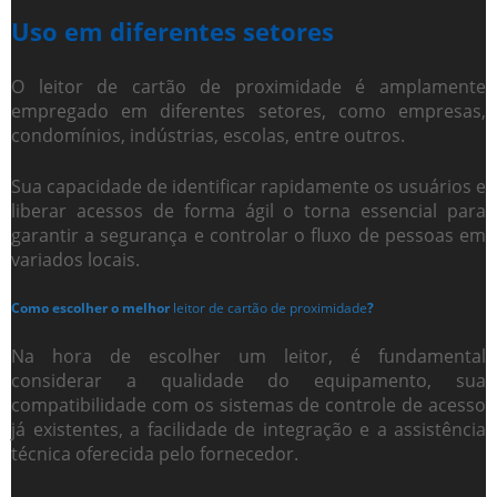
Uso em diferentes setores
O
leitor de cartão de proximidade
é amplamente
empregado em diferentes setores, como empresas,
condomínios, indústrias, escolas, entre outros.
Sua capacidade de identificar rapidamente os usuários e
liberar acessos de forma ágil o torna essencial para
garantir a segurança e controlar o fluxo de pessoas em
variados locais.
Como escolher o melhor
leitor de cartão de proximidade
?
Na hora de escolher um leitor, é fundamental
considerar a qualidade do equipamento, sua
compatibilidade com os sistemas de controle de acesso
já existentes, a facilidade de integração e a assistência
técnica oferecida pelo fornecedor.