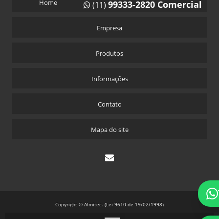
Home
99333-2820 Comercial
(11)
CONTROLE DE ACESSO RFID
Empresa
CONTROLE DE ACESSO VEICULAR
CONTROLE DE ACESSO VIA TAG
Produtos
DETECTOR DE MASSA METÁLICA
DILACERADOR DE PNEUS
Informações
DILACERADOR DE PNEUS GARRA DE TIGRE
Contato
DILACERADOR DE PNEUS PREÇO
EQUIPAMENTOS PARA AUTOMAÇÃO DE ESTACIONAMENTOS
Mapa do site
EQUIPAMENTOS PARA CONTROLE DE ACESSO
LAÇO INDUTIVO
LAÇO INDUTIVO PARA CANCELA
LAÇO INDUTIVO PARA VEÍCULOS
LEITOR BIOMÉTRICO
Copyright © Almitec. (Lei 9610 de 19/02/1998)
LEITOR BIOMÉTRICO PARA CONDOMÍNIO