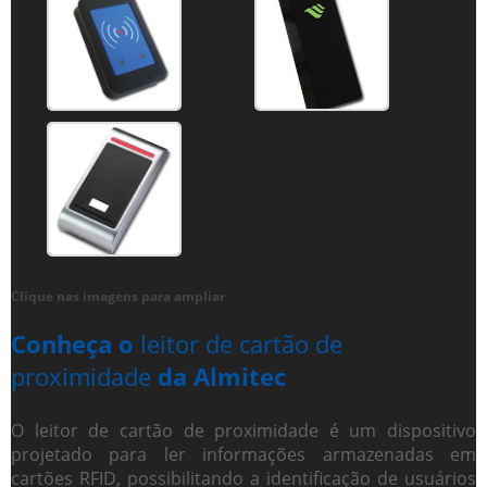
Clique nas imagens para ampliar
Conheça o
leitor de cartão de
proximidade
da Almitec
O
leitor de cartão de proximidade
é um dispositivo
projetado para ler informações armazenadas em
cartões RFID, possibilitando a identificação de usuários