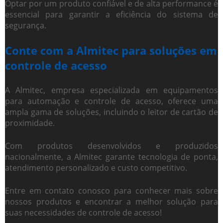
Optar por um produto confiável e de alta performance é
essencial para garantir a eficiência do sistema de
segurança.
Conte com a Almitec para soluções em
controle de acesso
A Almitec, empresa especializada em equipamentos
para automação e controle de acesso, oferece uma
ampla gama de soluções, incluindo o
leitor de cartão de
proximidade
.
Com produtos desenvolvidos e produzidos
nacionalmente, a Almitec garante tecnologia de ponta,
atendimento personalizado e custo competitivo.
Entre em contato conosco para conhecer mais sobre
nossos produtos e encontrar a melhor solução para
suas necessidades de controle de acesso!