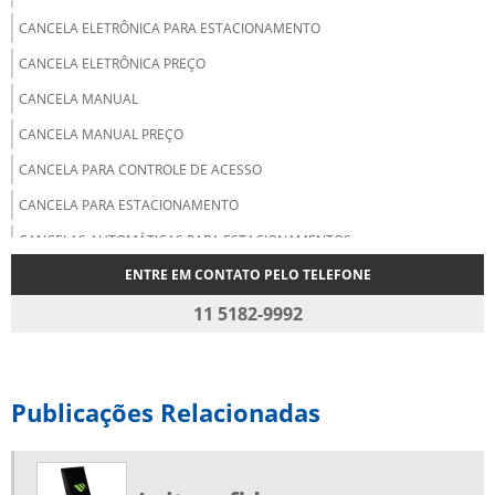
CANCELA ELETRÔNICA PARA ESTACIONAMENTO
CANCELA ELETRÔNICA PREÇO
CANCELA MANUAL
CANCELA MANUAL PREÇO
CANCELA PARA CONTROLE DE ACESSO
CANCELA PARA ESTACIONAMENTO
CANCELAS AUTOMÁTICAS PARA ESTACIONAMENTOS
ENTRE EM CONTATO PELO TELEFONE
CARTÃO DE PROXIMIDADE
CARTÃO DE PROXIMIDADE MIFARE
11 5182-9992
CARTÃO DE PROXIMIDADE PREÇO
CARTÃO DE PROXIMIDADE RFID
Publicações Relacionadas
CARTÃO MIFARE
CARTÃO RFID
CATRACA BIOMÉTRICA